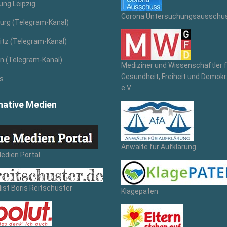
ng Leipzig
Corona Untersuchungsausschu
rg (Telegram-Kanal)
tz (Telegram-Kanal)
n (Telegram-Kanal)
Mediziner und Wissenschaftler f
Gesundheit, Freiheit und Demokr
s
e.V.
native Medien
Anwälte für Aufklärung
edien Portal
ist Boris Reitschuster
Klagepaten