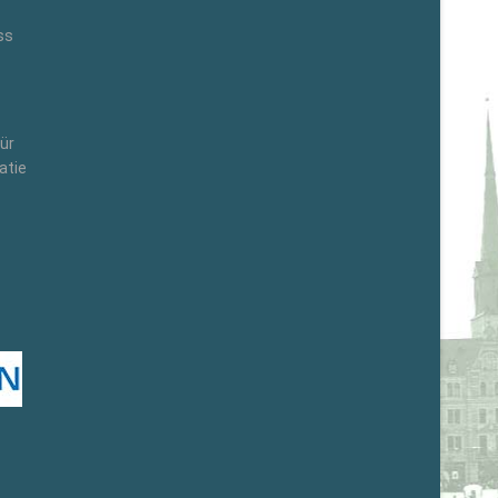
ss
ür
atie