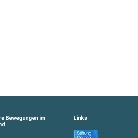
re Bewegungen im
Links
nd