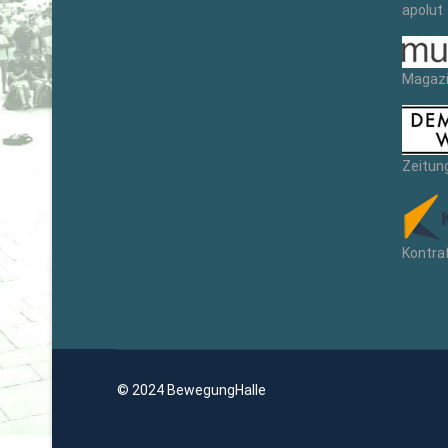
apolut
Magazi
Zeitun
Kontra
© 2024 BewegungHalle